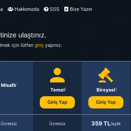
ma
Hakkımızda
SSS
Bize Yazın
inize ulaştınız.
mek için lütfen
yapınız.
giriş
Misafir
Temel
Bireysel
Giriş Yap
Giriş Yap
359 TL
Ücretsiz
Ücretsiz
/aylık