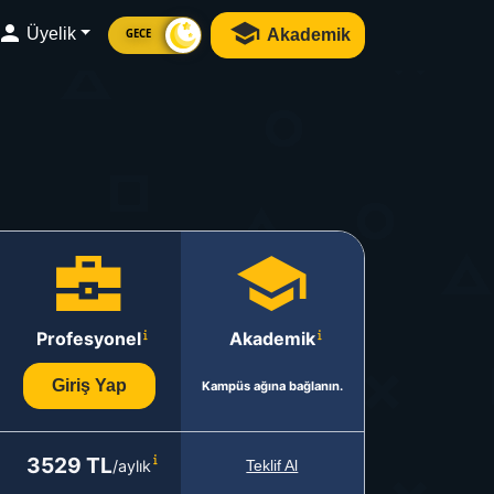
Üyelik
Akademik
GECE
Profesyonel
Akademik
Giriş Yap
Kampüs ağına bağlanın.
3529 TL
/aylık
Teklif Al