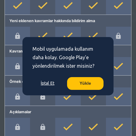
Yeni eklenen kavramlar hakkında bildirim alma
Mobil uygulamada kullanım
Kavram önerme
daha kolay. Google Play'e
yönlendirilmek ister misiniz?
Örnek cümleler
İptal Et
Yükle
Açıklamalar