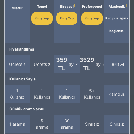
Temel
Bireysel
Profesyonel
Akademik
Misafir
Kampüs ağına
Giriş Yap
Giriş Yap
Giriş Yap
bağlanın.
Fiyatlandırma
359
3529
Ücretsiz
Ücretsiz
/aylık
/aylık
Teklif Al
TL
TL
Kullanıcı Sayısı
1
1
1
5+
Kampüs
Kullanıcı
Kullanıcı
Kullanıcı
Kullanıcı
Günlük arama sınırı
5
30
1 arama
Sınırsız
Sınırsız
arama
arama