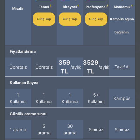
Temel
Bireysel
Profesyonel
Akademik
Misafir
Kampüs ağına
Giriş Yap
Giriş Yap
Giriş Yap
bağlanın.
Fiyatlandırma
359
3529
Ücretsiz
Ücretsiz
/aylık
/aylık
Teklif Al
TL
TL
Kullanıcı Sayısı
1
1
1
5+
Kampüs
Kullanıcı
Kullanıcı
Kullanıcı
Kullanıcı
Günlük arama sınırı
5
30
1 arama
Sınırsız
Sınırsız
arama
arama