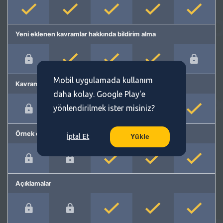
Yeni eklenen kavramlar hakkında bildirim alma
Mobil uygulamada kullanım
Kavram önerme
daha kolay. Google Play'e
yönlendirilmek ister misiniz?
Örnek cümleler
İptal Et
Yükle
Açıklamalar