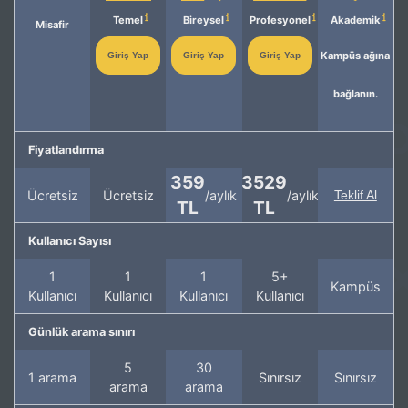
Temel
Bireysel
Profesyonel
Akademik
Misafir
Kampüs ağına
Giriş Yap
Giriş Yap
Giriş Yap
bağlanın.
Fiyatlandırma
359
3529
Ücretsiz
Ücretsiz
/aylık
/aylık
Teklif Al
TL
TL
Kullanıcı Sayısı
1
1
1
5+
Kampüs
Kullanıcı
Kullanıcı
Kullanıcı
Kullanıcı
Günlük arama sınırı
5
30
1 arama
Sınırsız
Sınırsız
arama
arama