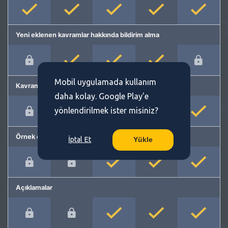
Yeni eklenen kavramlar hakkında bildirim alma
Mobil uygulamada kullanım
Kavram önerme
daha kolay. Google Play'e
yönlendirilmek ister misiniz?
Örnek cümleler
İptal Et
Yükle
Açıklamalar