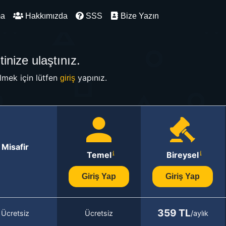
ma
Hakkımızda
SSS
Bize Yazın
inize ulaştınız.
mek için lütfen
yapınız.
giriş
Misafir
Temel
Bireysel
Giriş Yap
Giriş Yap
359 TL
Ücretsiz
Ücretsiz
/aylık