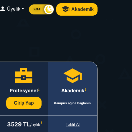
Üyelik
Akademik
GECE
Profesyonel
Akademik
Giriş Yap
Kampüs ağına bağlanın.
3529 TL
/aylık
Teklif Al