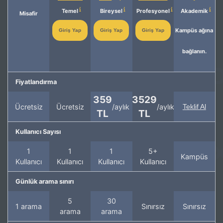
Temel
Bireysel
Profesyonel
Akademik
Misafir
Kampüs ağına
Giriş Yap
Giriş Yap
Giriş Yap
bağlanın.
Fiyatlandırma
359
3529
Ücretsiz
Ücretsiz
/aylık
/aylık
Teklif Al
TL
TL
Kullanıcı Sayısı
1
1
1
5+
Kampüs
Kullanıcı
Kullanıcı
Kullanıcı
Kullanıcı
Günlük arama sınırı
5
30
1 arama
Sınırsız
Sınırsız
arama
arama