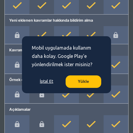
Yeni eklenen kavramlar hakkında bildirim alma
Mobil uygulamada kullanım
Kavram önerme
daha kolay. Google Play'e
yönlendirilmek ister misiniz?
Örnek cümleler
İptal Et
Yükle
Açıklamalar