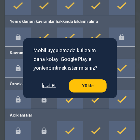
Yeni eklenen kavramlar hakkında bildirim alma
Mobil uygulamada kullanım
Kavram önerme
daha kolay. Google Play'e
yönlendirilmek ister misiniz?
Örnek cümleler
İptal Et
Yükle
Açıklamalar