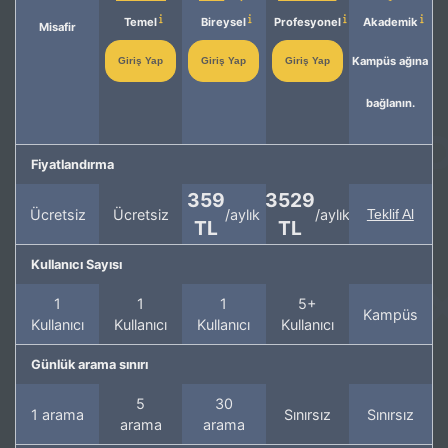
Temel
Bireysel
Profesyonel
Akademik
Misafir
Kampüs ağına
Giriş Yap
Giriş Yap
Giriş Yap
bağlanın.
Fiyatlandırma
359
3529
Ücretsiz
Ücretsiz
/aylık
/aylık
Teklif Al
TL
TL
Kullanıcı Sayısı
1
1
1
5+
Kampüs
Kullanıcı
Kullanıcı
Kullanıcı
Kullanıcı
Günlük arama sınırı
5
30
1 arama
Sınırsız
Sınırsız
arama
arama