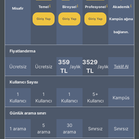
Temel
Bireysel
Profesyonel
Akademik
Misafir
Kampüs ağına
Giriş Yap
Giriş Yap
Giriş Yap
bağlanın.
Fiyatlandırma
359
3529
Ücretsiz
Ücretsiz
/aylık
/aylık
Teklif Al
TL
TL
Kullanıcı Sayısı
1
1
1
5+
Kampüs
Kullanıcı
Kullanıcı
Kullanıcı
Kullanıcı
Günlük arama sınırı
5
30
1 arama
Sınırsız
Sınırsız
arama
arama