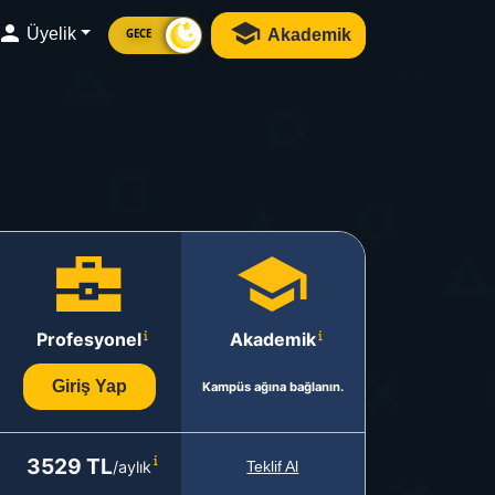
Üyelik
Akademik
GECE
Profesyonel
Akademik
Giriş Yap
Kampüs ağına bağlanın.
3529 TL
/aylık
Teklif Al