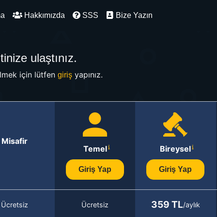
ma
Hakkımızda
SSS
Bize Yazın
inize ulaştınız.
mek için lütfen
yapınız.
giriş
Misafir
Temel
Bireysel
Giriş Yap
Giriş Yap
359 TL
Ücretsiz
Ücretsiz
/aylık