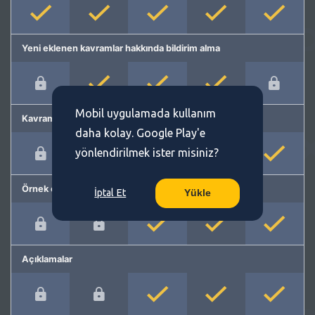
Yeni eklenen kavramlar hakkında bildirim alma
Mobil uygulamada kullanım
Kavram önerme
daha kolay. Google Play'e
yönlendirilmek ister misiniz?
Örnek cümleler
İptal Et
Yükle
Açıklamalar