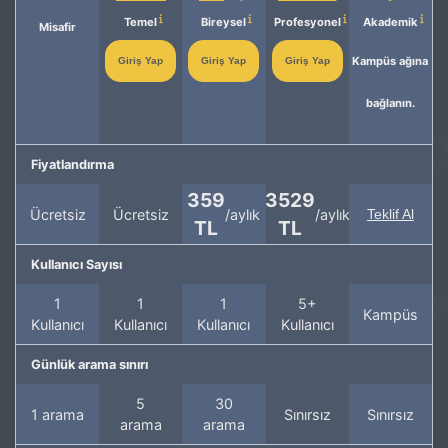
Temel
Bireysel
Profesyonel
Akademik
Misafir
Kampüs ağına
Giriş Yap
Giriş Yap
Giriş Yap
bağlanın.
Fiyatlandırma
359
3529
Ücretsiz
Ücretsiz
/aylık
/aylık
Teklif Al
TL
TL
Kullanıcı Sayısı
1
1
1
5+
Kampüs
Kullanıcı
Kullanıcı
Kullanıcı
Kullanıcı
Günlük arama sınırı
5
30
1 arama
Sınırsız
Sınırsız
arama
arama