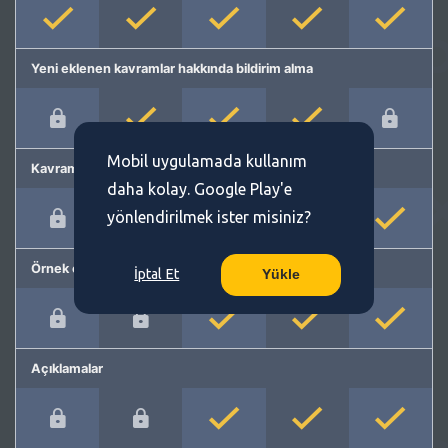
Yeni eklenen kavramlar hakkında bildirim alma
Mobil uygulamada kullanım
Kavram önerme
daha kolay. Google Play'e
yönlendirilmek ister misiniz?
Örnek cümleler
İptal Et
Yükle
Açıklamalar