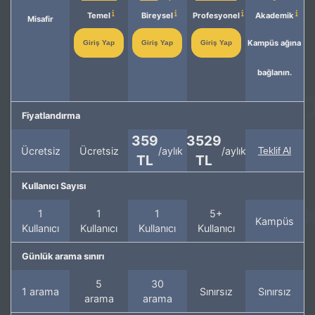
Temel
Bireysel
Profesyonel
Akademik
Misafir
Kampüs ağına
Giriş Yap
Giriş Yap
Giriş Yap
bağlanın.
Fiyatlandırma
359
3529
Ücretsiz
Ücretsiz
/aylık
/aylık
Teklif Al
TL
TL
Kullanıcı Sayısı
1
1
1
5+
Kampüs
Kullanıcı
Kullanıcı
Kullanıcı
Kullanıcı
Günlük arama sınırı
5
30
1 arama
Sınırsız
Sınırsız
arama
arama