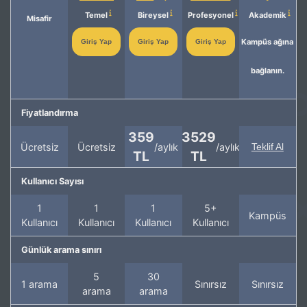
Temel
Bireysel
Profesyonel
Akademik
Misafir
Kampüs ağına
Giriş Yap
Giriş Yap
Giriş Yap
bağlanın.
Fiyatlandırma
359
3529
Ücretsiz
Ücretsiz
/aylık
/aylık
Teklif Al
TL
TL
Kullanıcı Sayısı
1
1
1
5+
Kampüs
Kullanıcı
Kullanıcı
Kullanıcı
Kullanıcı
Günlük arama sınırı
5
30
1 arama
Sınırsız
Sınırsız
arama
arama