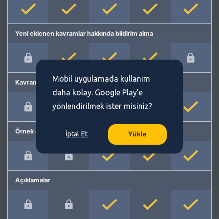
Yeni eklenen kavramlar hakkında bildirim alma
Mobil uygulamada kullanım
Kavram önerme
daha kolay. Google Play'e
yönlendirilmek ister misiniz?
Örnek cümleler
İptal Et
Yükle
Açıklamalar