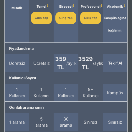
Temel
Bireysel
Profesyonel
Akademik
Misafir
Kampüs ağına
Giriş Yap
Giriş Yap
Giriş Yap
bağlanın.
Fiyatlandırma
359
3529
Ücretsiz
Ücretsiz
/aylık
/aylık
Teklif Al
TL
TL
Kullanıcı Sayısı
1
1
1
5+
Kampüs
Kullanıcı
Kullanıcı
Kullanıcı
Kullanıcı
Günlük arama sınırı
5
30
1 arama
Sınırsız
Sınırsız
arama
arama