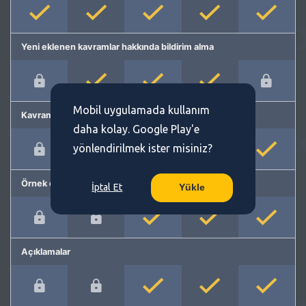
Yeni eklenen kavramlar hakkında bildirim alma
Mobil uygulamada kullanım
Kavram önerme
daha kolay. Google Play'e
yönlendirilmek ister misiniz?
Örnek cümleler
İptal Et
Yükle
Açıklamalar