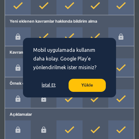
Yeni eklenen kavramlar hakkında bildirim alma
Mobil uygulamada kullanım
Kavram önerme
daha kolay. Google Play'e
yönlendirilmek ister misiniz?
Örnek cümleler
İptal Et
Yükle
Açıklamalar