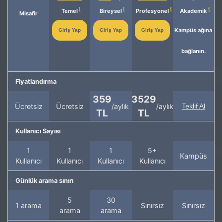
Temel
Bireysel
Profesyonel
Akademik
Misafir
Kampüs ağına
Giriş Yap
Giriş Yap
Giriş Yap
bağlanın.
Fiyatlandırma
359
3529
Ücretsiz
Ücretsiz
/aylık
/aylık
Teklif Al
TL
TL
Kullanıcı Sayısı
1
1
1
5+
Kampüs
Kullanıcı
Kullanıcı
Kullanıcı
Kullanıcı
Günlük arama sınırı
5
30
1 arama
Sınırsız
Sınırsız
arama
arama