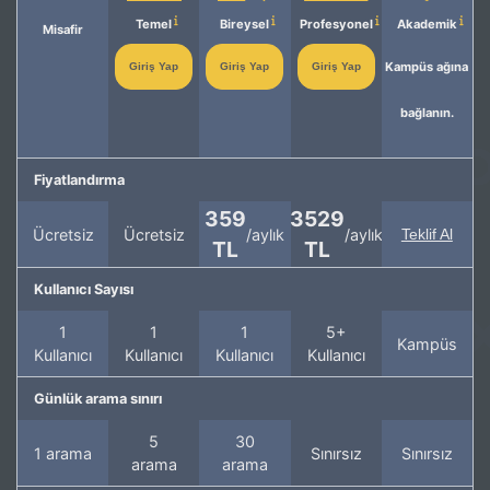
Temel
Bireysel
Profesyonel
Akademik
Misafir
Kampüs ağına
Giriş Yap
Giriş Yap
Giriş Yap
bağlanın.
Fiyatlandırma
359
3529
Ücretsiz
Ücretsiz
/aylık
/aylık
Teklif Al
TL
TL
Kullanıcı Sayısı
1
1
1
5+
Kampüs
Kullanıcı
Kullanıcı
Kullanıcı
Kullanıcı
Günlük arama sınırı
5
30
1 arama
Sınırsız
Sınırsız
arama
arama