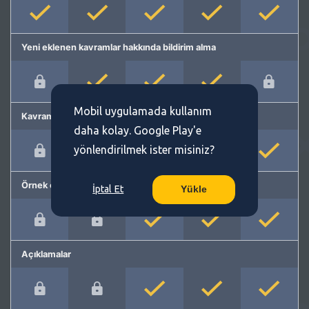
Yeni eklenen kavramlar hakkında bildirim alma
Mobil uygulamada kullanım
Kavram önerme
daha kolay. Google Play'e
yönlendirilmek ister misiniz?
Örnek cümleler
İptal Et
Yükle
Açıklamalar