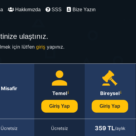
ma
Hakkımızda
SSS
Bize Yazın
inize ulaştınız.
mek için lütfen
yapınız.
giriş
Misafir
Temel
Bireysel
Giriş Yap
Giriş Yap
359 TL
Ücretsiz
Ücretsiz
/aylık