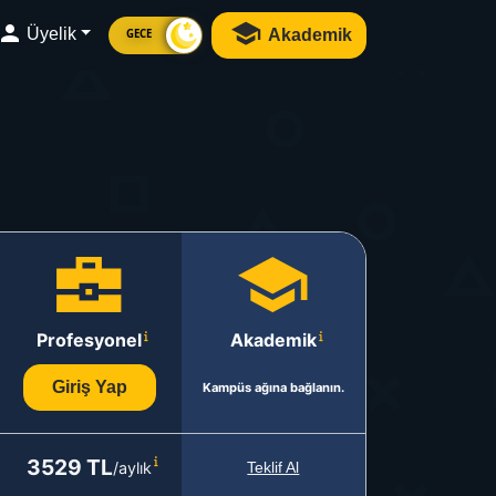
Üyelik
Akademik
GECE
Profesyonel
Akademik
Giriş Yap
Kampüs ağına bağlanın.
3529 TL
/aylık
Teklif Al