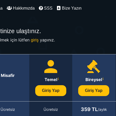
ma
Hakkımızda
SSS
Bize Yazın
inize ulaştınız.
mek için lütfen
yapınız.
giriş
Misafir
Temel
Bireysel
Giriş Yap
Giriş Yap
359 TL
Ücretsiz
Ücretsiz
/aylık