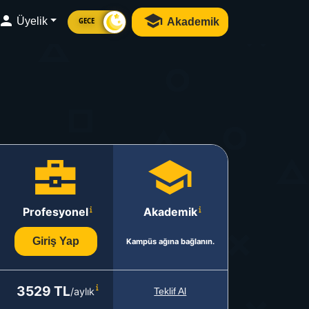
Üyelik
Akademik
GECE
Profesyonel
Akademik
Giriş Yap
Kampüs ağına bağlanın.
3529 TL
/aylık
Teklif Al