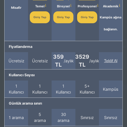
Temel
Bireysel
Profesyonel
Akademik
Misafir
Kampüs ağına
Giriş Yap
Giriş Yap
Giriş Yap
bağlanın.
Fiyatlandırma
359
3529
Ücretsiz
Ücretsiz
/aylık
/aylık
Teklif Al
TL
TL
Kullanıcı Sayısı
1
1
1
5+
Kampüs
Kullanıcı
Kullanıcı
Kullanıcı
Kullanıcı
Günlük arama sınırı
5
30
1 arama
Sınırsız
Sınırsız
arama
arama