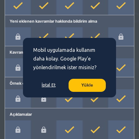
Yeni eklenen kavramlar hakkında bildirim alma
Mobil uygulamada kullanım
Kavram önerme
daha kolay. Google Play'e
yönlendirilmek ister misiniz?
Örnek cümleler
İptal Et
Yükle
Açıklamalar