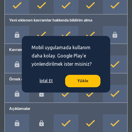
Yeni eklenen kavramlar hakkında bildirim alma
Mobil uygulamada kullanım
Kavram önerme
daha kolay. Google Play'e
yönlendirilmek ister misiniz?
Örnek cümleler
İptal Et
Yükle
Açıklamalar