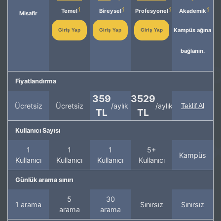
Temel
Bireysel
Profesyonel
Akademik
Misafir
Kampüs ağına
Giriş Yap
Giriş Yap
Giriş Yap
bağlanın.
Fiyatlandırma
359
3529
Ücretsiz
Ücretsiz
/aylık
/aylık
Teklif Al
TL
TL
Kullanıcı Sayısı
1
1
1
5+
Kampüs
Kullanıcı
Kullanıcı
Kullanıcı
Kullanıcı
Günlük arama sınırı
5
30
1 arama
Sınırsız
Sınırsız
arama
arama