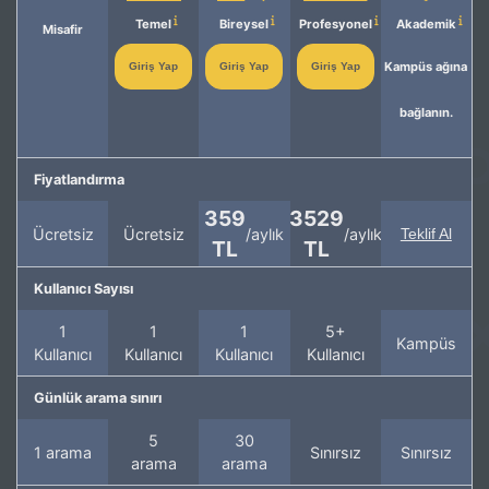
Temel
Bireysel
Profesyonel
Akademik
Misafir
Kampüs ağına
Giriş Yap
Giriş Yap
Giriş Yap
bağlanın.
Fiyatlandırma
359
3529
Ücretsiz
Ücretsiz
/aylık
/aylık
Teklif Al
TL
TL
Kullanıcı Sayısı
1
1
1
5+
Kampüs
Kullanıcı
Kullanıcı
Kullanıcı
Kullanıcı
Günlük arama sınırı
5
30
1 arama
Sınırsız
Sınırsız
arama
arama