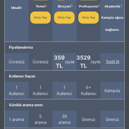
Temel
Bireysel
Profesyonel
Akademik
Misafir
Kampüs ağına
Giriş Yap
Giriş Yap
Giriş Yap
bağlanın.
Fiyatlandırma
359
3529
Ücretsiz
Ücretsiz
/aylık
/aylık
Teklif Al
TL
TL
Kullanıcı Sayısı
1
1
1
5+
Kampüs
Kullanıcı
Kullanıcı
Kullanıcı
Kullanıcı
Günlük arama sınırı
5
30
1 arama
Sınırsız
Sınırsız
arama
arama