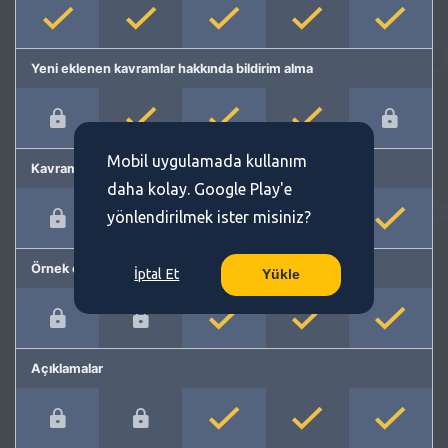
Yeni eklenen kavramlar hakkında bildirim alma
Mobil uygulamada kullanım
Kavram önerme
daha kolay. Google Play'e
yönlendirilmek ister misiniz?
Örnek cümleler
İptal Et
Yükle
Açıklamalar