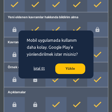
Yeni eklenen kavramlar hakkında bildirim alma
Mobil uygulamada kullanım
Kavram önerme
daha kolay. Google Play'e
yönlendirilmek ister misiniz?
Örnek cümleler
İptal Et
Yükle
Açıklamalar