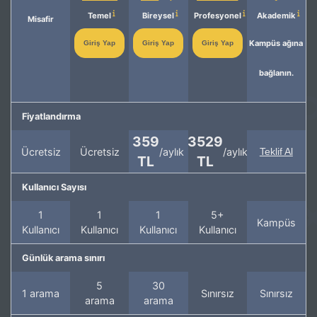
Temel
Bireysel
Profesyonel
Akademik
Misafir
Kampüs ağına
Giriş Yap
Giriş Yap
Giriş Yap
bağlanın.
Fiyatlandırma
359
3529
Ücretsiz
Ücretsiz
/aylık
/aylık
Teklif Al
TL
TL
Kullanıcı Sayısı
1
1
1
5+
Kampüs
Kullanıcı
Kullanıcı
Kullanıcı
Kullanıcı
Günlük arama sınırı
5
30
1 arama
Sınırsız
Sınırsız
arama
arama