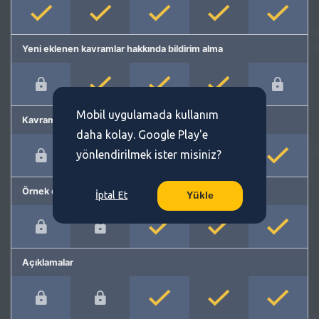
Yeni eklenen kavramlar hakkında bildirim alma
Mobil uygulamada kullanım
Kavram önerme
daha kolay. Google Play'e
yönlendirilmek ister misiniz?
Örnek cümleler
İptal Et
Yükle
Açıklamalar