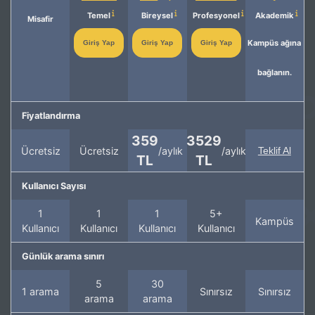
Temel
Bireysel
Profesyonel
Akademik
Misafir
Kampüs ağına
Giriş Yap
Giriş Yap
Giriş Yap
bağlanın.
Fiyatlandırma
359
3529
Ücretsiz
Ücretsiz
/aylık
/aylık
Teklif Al
TL
TL
Kullanıcı Sayısı
1
1
1
5+
Kampüs
Kullanıcı
Kullanıcı
Kullanıcı
Kullanıcı
Günlük arama sınırı
5
30
1 arama
Sınırsız
Sınırsız
arama
arama