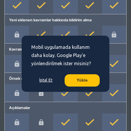
Yeni eklenen kavramlar hakkında bildirim alma
Mobil uygulamada kullanım
Kavram önerme
daha kolay. Google Play'e
yönlendirilmek ister misiniz?
Örnek cümleler
İptal Et
Yükle
Açıklamalar