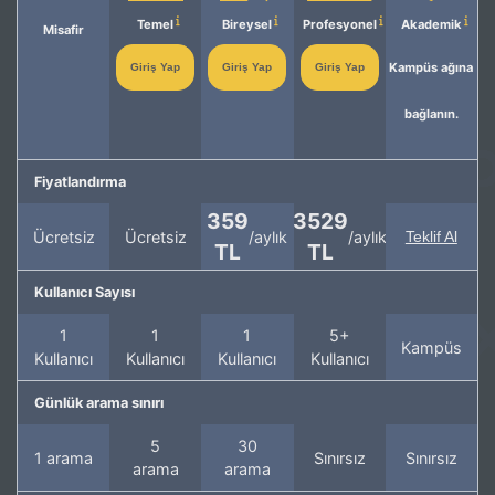
Temel
Bireysel
Profesyonel
Akademik
Misafir
Kampüs ağına
Giriş Yap
Giriş Yap
Giriş Yap
bağlanın.
Fiyatlandırma
359
3529
Ücretsiz
Ücretsiz
/aylık
/aylık
Teklif Al
TL
TL
Kullanıcı Sayısı
1
1
1
5+
Kampüs
Kullanıcı
Kullanıcı
Kullanıcı
Kullanıcı
Günlük arama sınırı
5
30
1 arama
Sınırsız
Sınırsız
arama
arama