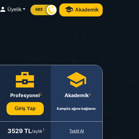
Üyelik
Akademik
GECE
Profesyonel
Akademik
Giriş Yap
Kampüs ağına bağlanın.
3529 TL
/aylık
Teklif Al