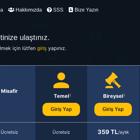
ma
Hakkımızda
SSS
Bize Yazın
inize ulaştınız.
mek için lütfen
yapınız.
giriş
Misafir
Temel
Bireysel
Giriş Yap
Giriş Yap
359 TL
Ücretsiz
Ücretsiz
/aylık