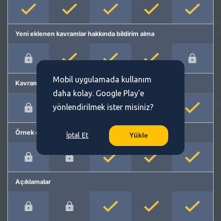
Yeni eklenen kavramlar hakkında bildirim alma
Mobil uygulamada kullanım
Kavram önerme
daha kolay. Google Play'e
yönlendirilmek ister misiniz?
Örnek cümleler
İptal Et
Yükle
Açıklamalar