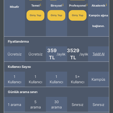
Temel
Bireysel
Profesyonel
Akademik
Misafir
Kampüs ağına
Giriş Yap
Giriş Yap
Giriş Yap
bağlanın.
Fiyatlandırma
359
3529
Ücretsiz
Ücretsiz
/aylık
/aylık
Teklif Al
TL
TL
Kullanıcı Sayısı
1
1
1
5+
Kampüs
Kullanıcı
Kullanıcı
Kullanıcı
Kullanıcı
Günlük arama sınırı
5
30
1 arama
Sınırsız
Sınırsız
arama
arama