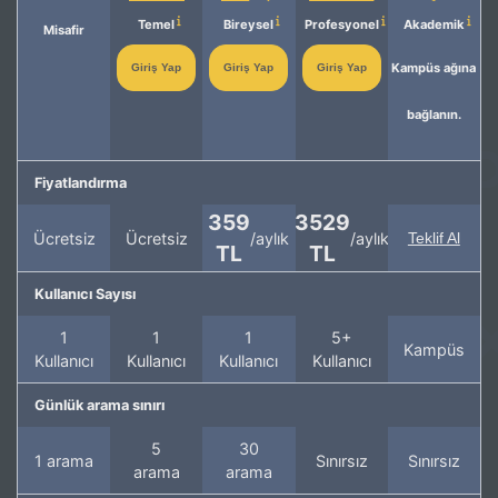
Temel
Bireysel
Profesyonel
Akademik
Misafir
Kampüs ağına
Giriş Yap
Giriş Yap
Giriş Yap
bağlanın.
Fiyatlandırma
359
3529
Ücretsiz
Ücretsiz
/aylık
/aylık
Teklif Al
TL
TL
Kullanıcı Sayısı
1
1
1
5+
Kampüs
Kullanıcı
Kullanıcı
Kullanıcı
Kullanıcı
Günlük arama sınırı
5
30
1 arama
Sınırsız
Sınırsız
arama
arama