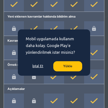
Yeni eklenen kavramlar hakkında bildirim alma
Mobil uygulamada kullanım
Kavram önerme
daha kolay. Google Play'e
yönlendirilmek ister misiniz?
Örnek cümleler
İptal Et
Yükle
Açıklamalar