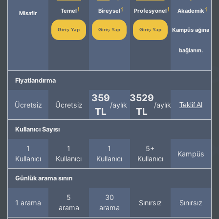
Temel
Bireysel
Profesyonel
Akademik
Misafir
Kampüs ağına
Giriş Yap
Giriş Yap
Giriş Yap
bağlanın.
Fiyatlandırma
359
3529
Ücretsiz
Ücretsiz
/aylık
/aylık
Teklif Al
TL
TL
Kullanıcı Sayısı
1
1
1
5+
Kampüs
Kullanıcı
Kullanıcı
Kullanıcı
Kullanıcı
Günlük arama sınırı
5
30
1 arama
Sınırsız
Sınırsız
arama
arama