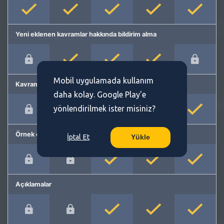
Yeni eklenen kavramlar hakkında bildirim alma
Mobil uygulamada kullanım
Kavram önerme
daha kolay. Google Play'e
yönlendirilmek ister misiniz?
Örnek cümleler
İptal Et
Yükle
Açıklamalar