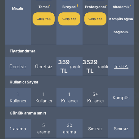
Temel
Bireysel
Profesyonel
Akademik
Misafir
Kampüs ağına
Giriş Yap
Giriş Yap
Giriş Yap
bağlanın.
Fiyatlandırma
359
3529
Ücretsiz
Ücretsiz
/aylık
/aylık
Teklif Al
TL
TL
Kullanıcı Sayısı
1
1
1
5+
Kampüs
Kullanıcı
Kullanıcı
Kullanıcı
Kullanıcı
Günlük arama sınırı
5
30
1 arama
Sınırsız
Sınırsız
arama
arama