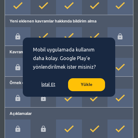
Yeni eklenen kavramlar hakkında bildirim alma
Mobil uygulamada kullanım
Kavram önerme
daha kolay. Google Play'e
yönlendirilmek ister misiniz?
Örnek cümleler
İptal Et
Yükle
Açıklamalar