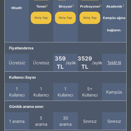
Temel
Bireysel
Profesyonel
Akademik
Misafir
Kampüs ağına
Giriş Yap
Giriş Yap
Giriş Yap
bağlanın.
Fiyatlandırma
359
3529
Ücretsiz
Ücretsiz
/aylık
/aylık
Teklif Al
TL
TL
Kullanıcı Sayısı
1
1
1
5+
Kampüs
Kullanıcı
Kullanıcı
Kullanıcı
Kullanıcı
Günlük arama sınırı
5
30
1 arama
Sınırsız
Sınırsız
arama
arama