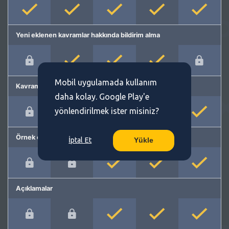
Yeni eklenen kavramlar hakkında bildirim alma
Mobil uygulamada kullanım
Kavram önerme
daha kolay. Google Play'e
yönlendirilmek ister misiniz?
Örnek cümleler
İptal Et
Yükle
Açıklamalar