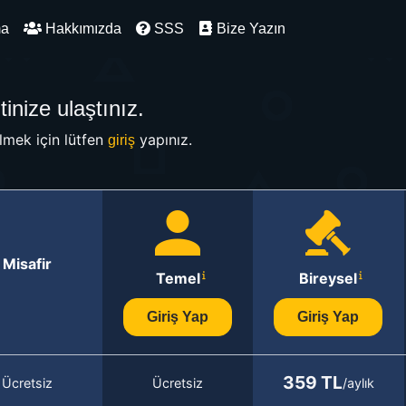
ma
Hakkımızda
SSS
Bize Yazın
inize ulaştınız.
mek için lütfen
yapınız.
giriş
Misafir
Temel
Bireysel
Giriş Yap
Giriş Yap
359 TL
Ücretsiz
Ücretsiz
/aylık