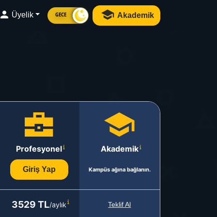
Üyelik
Akademik
GECE
Profesyonel
Akademik
Giriş Yap
Kampüs ağına bağlanın.
3529 TL
/aylık
Teklif Al