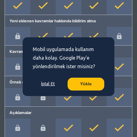
Yeni eklenen kavramlar hakkında bildirim alma
Mobil uygulamada kullanım
Kavram önerme
daha kolay. Google Play'e
yönlendirilmek ister misiniz?
Örnek cümleler
İptal Et
Yükle
Açıklamalar