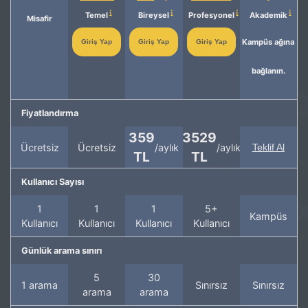
Temel
Bireysel
Profesyonel
Akademik
Misafir
Kampüs ağına
Giriş Yap
Giriş Yap
Giriş Yap
bağlanın.
Fiyatlandırma
359
3529
Ücretsiz
Ücretsiz
/aylık
/aylık
Teklif Al
TL
TL
Kullanıcı Sayısı
1
1
1
5+
Kampüs
Kullanıcı
Kullanıcı
Kullanıcı
Kullanıcı
Günlük arama sınırı
5
30
1 arama
Sınırsız
Sınırsız
arama
arama