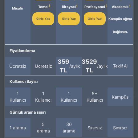
Temel
Bireysel
Profesyonel
Akademik
Misafir
Kampüs ağına
Giriş Yap
Giriş Yap
Giriş Yap
bağlanın.
Fiyatlandırma
359
3529
Ücretsiz
Ücretsiz
/aylık
/aylık
Teklif Al
TL
TL
Kullanıcı Sayısı
1
1
1
5+
Kampüs
Kullanıcı
Kullanıcı
Kullanıcı
Kullanıcı
Günlük arama sınırı
5
30
1 arama
Sınırsız
Sınırsız
arama
arama