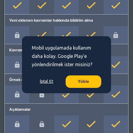
Yeni eklenen kavramlar hakkında bildirim alma
Mobil uygulamada kullanım
Kavram önerme
daha kolay. Google Play'e
yönlendirilmek ister misiniz?
Örnek cümleler
İptal Et
Yükle
Açıklamalar