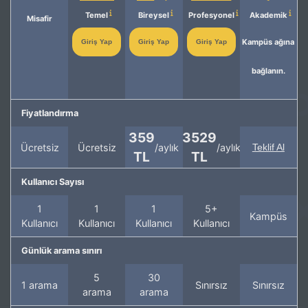
Temel
Bireysel
Profesyonel
Akademik
Misafir
Kampüs ağına
Giriş Yap
Giriş Yap
Giriş Yap
bağlanın.
Fiyatlandırma
359
3529
Ücretsiz
Ücretsiz
/aylık
/aylık
Teklif Al
TL
TL
Kullanıcı Sayısı
1
1
1
5+
Kampüs
Kullanıcı
Kullanıcı
Kullanıcı
Kullanıcı
Günlük arama sınırı
5
30
1 arama
Sınırsız
Sınırsız
arama
arama