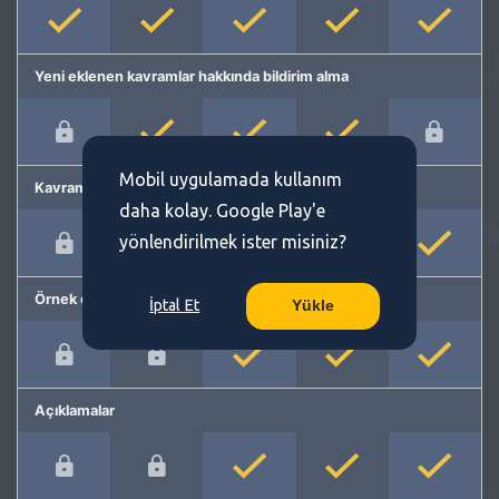
Yeni eklenen kavramlar hakkında bildirim alma
Mobil uygulamada kullanım
Kavram önerme
daha kolay. Google Play'e
yönlendirilmek ister misiniz?
Örnek cümleler
İptal Et
Yükle
Açıklamalar