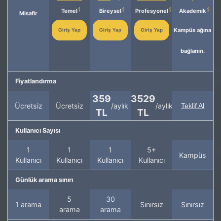
Temel
Bireysel
Profesyonel
Akademik
Misafir
Kampüs ağına
Giriş Yap
Giriş Yap
Giriş Yap
bağlanın.
Fiyatlandırma
359
3529
Ücretsiz
Ücretsiz
/aylık
/aylık
Teklif Al
TL
TL
Kullanıcı Sayısı
1
1
1
5+
Kampüs
Kullanıcı
Kullanıcı
Kullanıcı
Kullanıcı
Günlük arama sınırı
5
30
1 arama
Sınırsız
Sınırsız
arama
arama