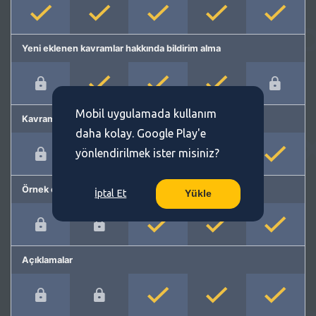
Yeni eklenen kavramlar hakkında bildirim alma
Mobil uygulamada kullanım
Kavram önerme
daha kolay. Google Play'e
yönlendirilmek ister misiniz?
Örnek cümleler
İptal Et
Yükle
Açıklamalar