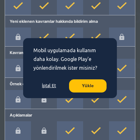
Yeni eklenen kavramlar hakkında bildirim alma
Mobil uygulamada kullanım
Kavram önerme
daha kolay. Google Play'e
yönlendirilmek ister misiniz?
Örnek cümleler
İptal Et
Yükle
Açıklamalar