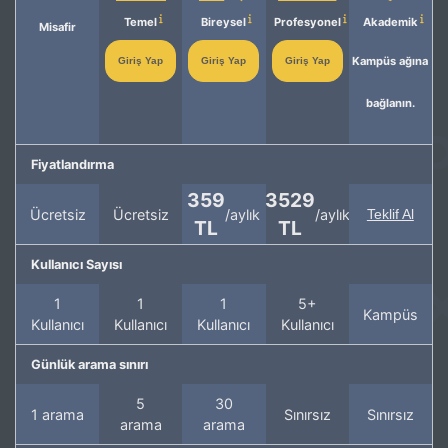
Temel
Bireysel
Profesyonel
Akademik
Misafir
Kampüs ağına
Giriş Yap
Giriş Yap
Giriş Yap
bağlanın.
Fiyatlandırma
359
3529
Ücretsiz
Ücretsiz
/aylık
/aylık
Teklif Al
TL
TL
Kullanıcı Sayısı
1
1
1
5+
Kampüs
Kullanıcı
Kullanıcı
Kullanıcı
Kullanıcı
Günlük arama sınırı
5
30
1 arama
Sınırsız
Sınırsız
arama
arama