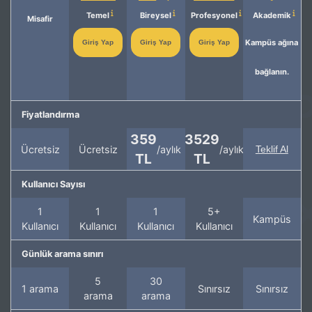
Temel
Bireysel
Profesyonel
Akademik
Misafir
Kampüs ağına
Giriş Yap
Giriş Yap
Giriş Yap
bağlanın.
Fiyatlandırma
359
3529
Ücretsiz
Ücretsiz
/aylık
/aylık
Teklif Al
TL
TL
Kullanıcı Sayısı
1
1
1
5+
Kampüs
Kullanıcı
Kullanıcı
Kullanıcı
Kullanıcı
Günlük arama sınırı
5
30
1 arama
Sınırsız
Sınırsız
arama
arama