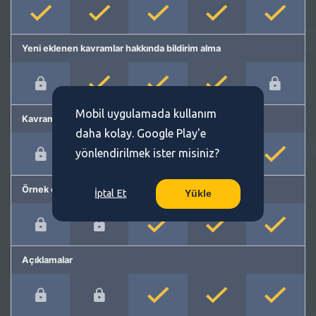
Yeni eklenen kavramlar hakkında bildirim alma
Mobil uygulamada kullanım
Kavram önerme
daha kolay. Google Play'e
yönlendirilmek ister misiniz?
Örnek cümleler
İptal Et
Yükle
Açıklamalar