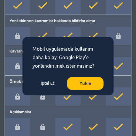
Yeni eklenen kavramlar hakkında bildirim alma
Mobil uygulamada kullanım
Kavram önerme
daha kolay. Google Play'e
yönlendirilmek ister misiniz?
Örnek cümleler
İptal Et
Yükle
Açıklamalar