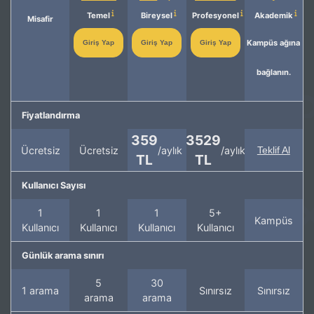
Temel
Bireysel
Profesyonel
Akademik
Misafir
Kampüs ağına
Giriş Yap
Giriş Yap
Giriş Yap
bağlanın.
Fiyatlandırma
359
3529
Ücretsiz
Ücretsiz
/aylık
/aylık
Teklif Al
TL
TL
Kullanıcı Sayısı
1
1
1
5+
Kampüs
Kullanıcı
Kullanıcı
Kullanıcı
Kullanıcı
Günlük arama sınırı
5
30
1 arama
Sınırsız
Sınırsız
arama
arama