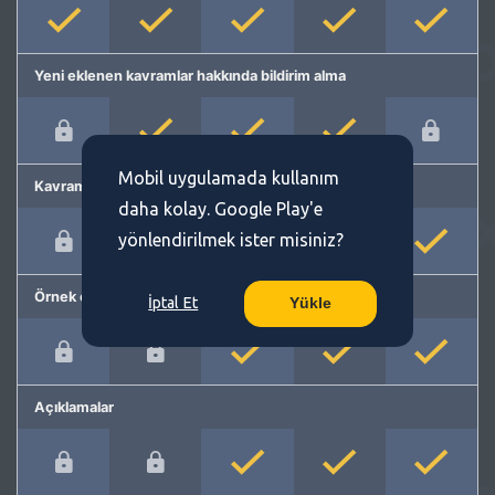
Yeni eklenen kavramlar hakkında bildirim alma
Mobil uygulamada kullanım
Kavram önerme
daha kolay. Google Play'e
yönlendirilmek ister misiniz?
Örnek cümleler
İptal Et
Yükle
Açıklamalar