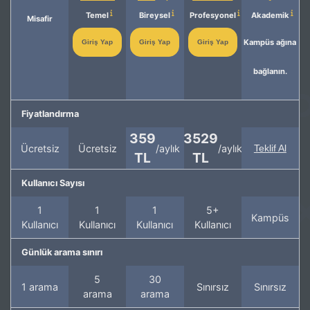
Temel
Bireysel
Profesyonel
Akademik
Misafir
Kampüs ağına
Giriş Yap
Giriş Yap
Giriş Yap
bağlanın.
Fiyatlandırma
359
3529
Ücretsiz
Ücretsiz
/aylık
/aylık
Teklif Al
TL
TL
Kullanıcı Sayısı
1
1
1
5+
Kampüs
Kullanıcı
Kullanıcı
Kullanıcı
Kullanıcı
Günlük arama sınırı
5
30
1 arama
Sınırsız
Sınırsız
arama
arama