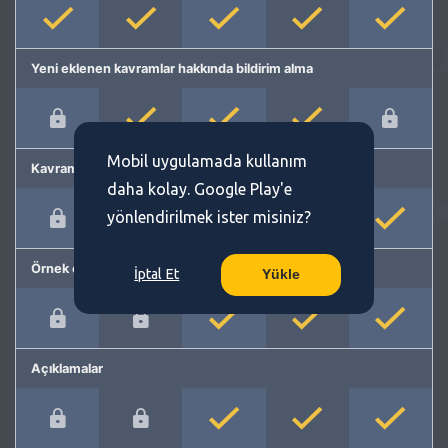
Yeni eklenen kavramlar hakkında bildirim alma
Mobil uygulamada kullanım
Kavram önerme
daha kolay. Google Play'e
yönlendirilmek ister misiniz?
Örnek cümleler
İptal Et
Yükle
Açıklamalar