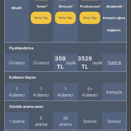
Temel
Bireysel
Profesyonel
Akademik
Misafir
Kampüs ağına
Giriş Yap
Giriş Yap
Giriş Yap
bağlanın.
Fiyatlandırma
359
3529
Ücretsiz
Ücretsiz
/aylık
/aylık
Teklif Al
TL
TL
Kullanıcı Sayısı
1
1
1
5+
Kampüs
Kullanıcı
Kullanıcı
Kullanıcı
Kullanıcı
Günlük arama sınırı
5
30
1 arama
Sınırsız
Sınırsız
arama
arama