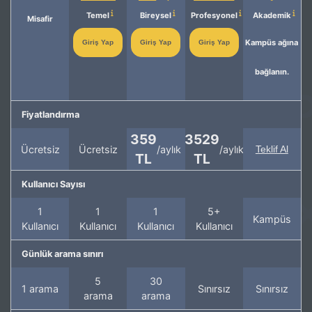
Temel
Bireysel
Profesyonel
Akademik
Misafir
Kampüs ağına
Giriş Yap
Giriş Yap
Giriş Yap
bağlanın.
Fiyatlandırma
359
3529
Ücretsiz
Ücretsiz
/aylık
/aylık
Teklif Al
TL
TL
Kullanıcı Sayısı
1
1
1
5+
Kampüs
Kullanıcı
Kullanıcı
Kullanıcı
Kullanıcı
Günlük arama sınırı
5
30
1 arama
Sınırsız
Sınırsız
arama
arama