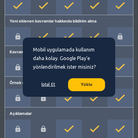
Yeni eklenen kavramlar hakkında bildirim alma
Mobil uygulamada kullanım
Kavram önerme
daha kolay. Google Play'e
yönlendirilmek ister misiniz?
Örnek cümleler
İptal Et
Yükle
Açıklamalar