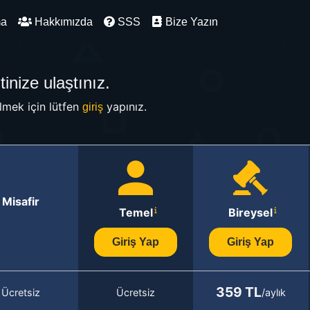
ma
Hakkımızda
SSS
Bize Yazın
inize ulaştınız.
mek için lütfen
yapınız.
giriş
Misafir
Temel
Bireysel
Giriş Yap
Giriş Yap
359 TL
Ücretsiz
Ücretsiz
/aylık