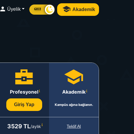
Üyelik
Akademik
GECE
Profesyonel
Akademik
Giriş Yap
Kampüs ağına bağlanın.
3529 TL
/aylık
Teklif Al