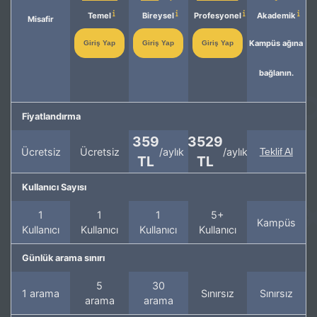
Temel
Bireysel
Profesyonel
Akademik
Misafir
Kampüs ağına
Giriş Yap
Giriş Yap
Giriş Yap
bağlanın.
Fiyatlandırma
359
3529
Ücretsiz
Ücretsiz
/aylık
/aylık
Teklif Al
TL
TL
Kullanıcı Sayısı
1
1
1
5+
Kampüs
Kullanıcı
Kullanıcı
Kullanıcı
Kullanıcı
Günlük arama sınırı
5
30
1 arama
Sınırsız
Sınırsız
arama
arama