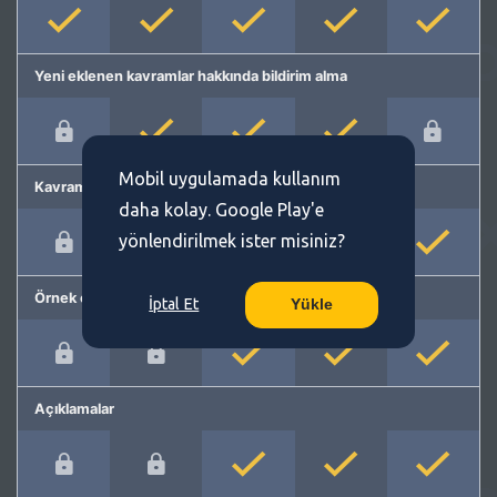
Yeni eklenen kavramlar hakkında bildirim alma
Mobil uygulamada kullanım
Kavram önerme
daha kolay. Google Play'e
yönlendirilmek ister misiniz?
Örnek cümleler
İptal Et
Yükle
Açıklamalar