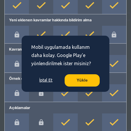
Yeni eklenen kavramlar hakkında bildirim alma
Mobil uygulamada kullanım
Kavram önerme
daha kolay. Google Play'e
yönlendirilmek ister misiniz?
Örnek cümleler
İptal Et
Yükle
Açıklamalar