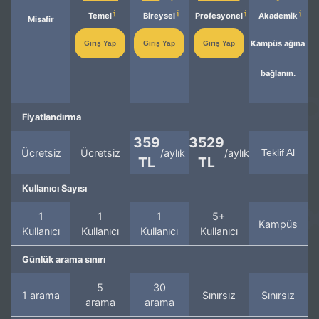
Temel
Bireysel
Profesyonel
Akademik
Misafir
Kampüs ağına
Giriş Yap
Giriş Yap
Giriş Yap
bağlanın.
Fiyatlandırma
359
3529
Ücretsiz
Ücretsiz
/aylık
/aylık
Teklif Al
TL
TL
Kullanıcı Sayısı
1
1
1
5+
Kampüs
Kullanıcı
Kullanıcı
Kullanıcı
Kullanıcı
Günlük arama sınırı
5
30
1 arama
Sınırsız
Sınırsız
arama
arama