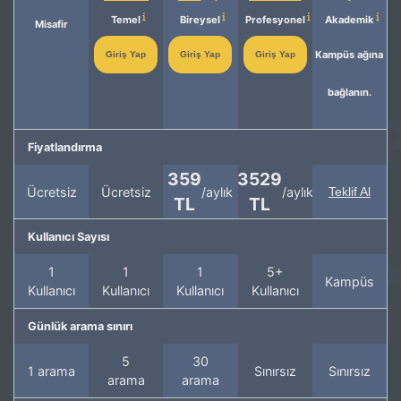
Temel
Bireysel
Profesyonel
Akademik
Misafir
Kampüs ağına
Giriş Yap
Giriş Yap
Giriş Yap
bağlanın.
Fiyatlandırma
359
3529
Ücretsiz
Ücretsiz
/aylık
/aylık
Teklif Al
TL
TL
Kullanıcı Sayısı
1
1
1
5+
Kampüs
Kullanıcı
Kullanıcı
Kullanıcı
Kullanıcı
Günlük arama sınırı
5
30
1 arama
Sınırsız
Sınırsız
arama
arama