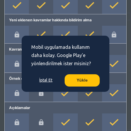
Yeni eklenen kavramlar hakkında bildirim alma
Mobil uygulamada kullanım
Kavram önerme
daha kolay. Google Play'e
yönlendirilmek ister misiniz?
Örnek cümleler
İptal Et
Yükle
Açıklamalar