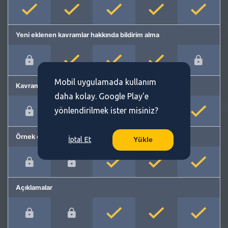
Yeni eklenen kavramlar hakkında bildirim alma
Mobil uygulamada kullanım
Kavram önerme
daha kolay. Google Play'e
yönlendirilmek ister misiniz?
Örnek cümleler
İptal Et
Yükle
Açıklamalar