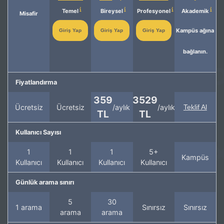
Temel
Bireysel
Profesyonel
Akademik
Misafir
Kampüs ağına
Giriş Yap
Giriş Yap
Giriş Yap
bağlanın.
Fiyatlandırma
359
3529
Ücretsiz
Ücretsiz
/aylık
/aylık
Teklif Al
TL
TL
Kullanıcı Sayısı
1
1
1
5+
Kampüs
Kullanıcı
Kullanıcı
Kullanıcı
Kullanıcı
Günlük arama sınırı
5
30
1 arama
Sınırsız
Sınırsız
arama
arama