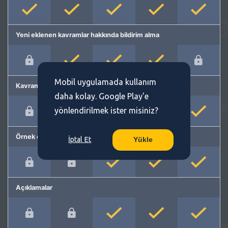
Yeni eklenen kavramlar hakkında bildirim alma
Mobil uygulamada kullanım
Kavram önerme
daha kolay. Google Play'e
yönlendirilmek ister misiniz?
Örnek cümleler
İptal Et
Yükle
Açıklamalar