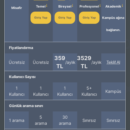
Temel
Bireysel
Profesyonel
Akademik
Misafir
Kampüs ağına
Giriş Yap
Giriş Yap
Giriş Yap
bağlanın.
Fiyatlandırma
359
3529
Ücretsiz
Ücretsiz
/aylık
/aylık
Teklif Al
TL
TL
Kullanıcı Sayısı
1
1
1
5+
Kampüs
Kullanıcı
Kullanıcı
Kullanıcı
Kullanıcı
Günlük arama sınırı
5
30
1 arama
Sınırsız
Sınırsız
arama
arama