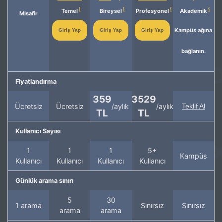
Temel
Bireysel
Profesyonel
Akademik
Misafir
Kampüs ağına
Giriş Yap
Giriş Yap
Giriş Yap
bağlanın.
Fiyatlandırma
359
3529
Ücretsiz
Ücretsiz
/aylık
/aylık
Teklif Al
TL
TL
Kullanıcı Sayısı
1
1
1
5+
Kampüs
Kullanıcı
Kullanıcı
Kullanıcı
Kullanıcı
Günlük arama sınırı
5
30
1 arama
Sınırsız
Sınırsız
arama
arama