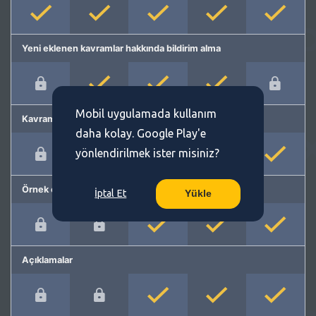
Yeni eklenen kavramlar hakkında bildirim alma
Mobil uygulamada kullanım
Kavram önerme
daha kolay. Google Play'e
yönlendirilmek ister misiniz?
Örnek cümleler
İptal Et
Yükle
Açıklamalar