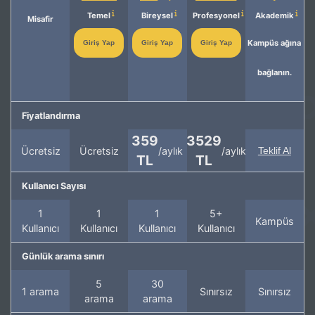
Temel
Bireysel
Profesyonel
Akademik
Misafir
Kampüs ağına
Giriş Yap
Giriş Yap
Giriş Yap
bağlanın.
Fiyatlandırma
359
3529
Ücretsiz
Ücretsiz
/aylık
/aylık
Teklif Al
TL
TL
Kullanıcı Sayısı
1
1
1
5+
Kampüs
Kullanıcı
Kullanıcı
Kullanıcı
Kullanıcı
Günlük arama sınırı
5
30
1 arama
Sınırsız
Sınırsız
arama
arama