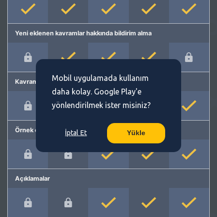
Yeni eklenen kavramlar hakkında bildirim alma
Mobil uygulamada kullanım
Kavram önerme
daha kolay. Google Play'e
yönlendirilmek ister misiniz?
Örnek cümleler
İptal Et
Yükle
Açıklamalar