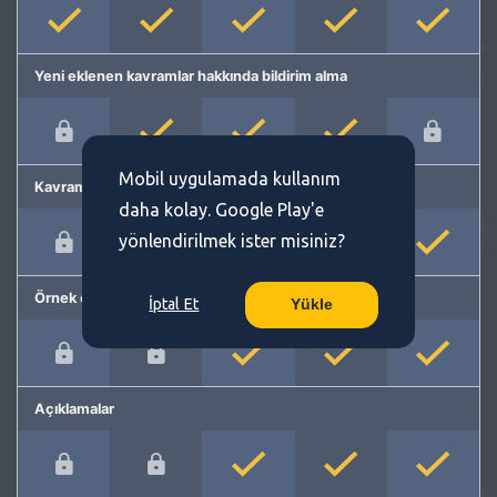
Yeni eklenen kavramlar hakkında bildirim alma
Mobil uygulamada kullanım
Kavram önerme
daha kolay. Google Play'e
yönlendirilmek ister misiniz?
Örnek cümleler
İptal Et
Yükle
Açıklamalar