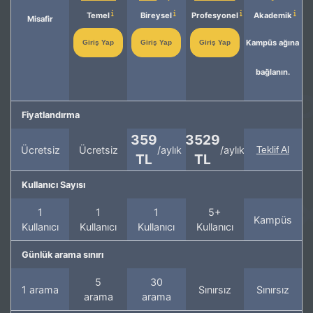
Temel
Bireysel
Profesyonel
Akademik
Misafir
Kampüs ağına
Giriş Yap
Giriş Yap
Giriş Yap
bağlanın.
Fiyatlandırma
359
3529
Ücretsiz
Ücretsiz
/aylık
/aylık
Teklif Al
TL
TL
Kullanıcı Sayısı
1
1
1
5+
Kampüs
Kullanıcı
Kullanıcı
Kullanıcı
Kullanıcı
Günlük arama sınırı
5
30
1 arama
Sınırsız
Sınırsız
arama
arama